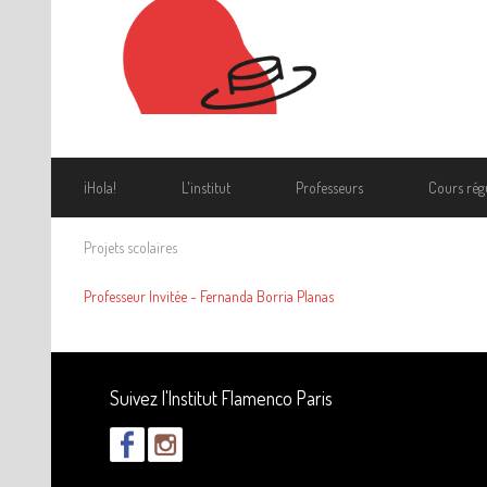
¡Hola!
L'institut
Professeurs
Cours régu
Projets scolaires
Professeur Invitée - Fernanda Borria Planas
Suivez l'Institut Flamenco Paris